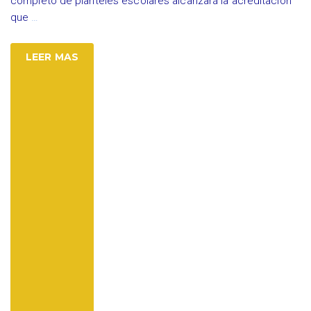
completo de planteles escolares alcanzará la acreditación
que
…
LEER MAS