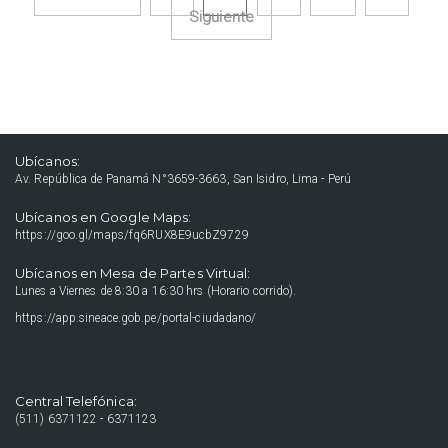
Navegación de entradas
Siguiente
Ubícanos:
Av. República de Panamá N°3659-3663, San Isidro, Lima - Perú
Ubícanos en Google Maps:
https://goo.gl/maps/fq6RUX8E9ucbZ9729
Ubícanos en Mesa de Partes Virtual:
Lunes a Viernes de 8:30 a 16:30 hrs (Horario corrido).
https://app.sineace.gob.pe/portal-ciudadano/
Central Telefónica:
(511) 6371122 - 6371123