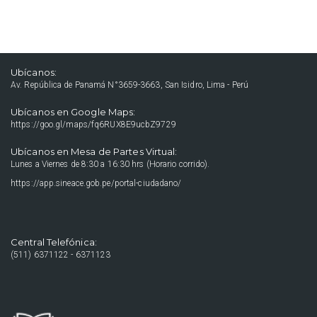
Ubícanos:
Av. República de Panamá N°3659-3663, San Isidro, Lima - Perú
Ubícanos en Google Maps:
https://goo.gl/maps/fq6RUX8E9ucbZ9729
Ubícanos en Mesa de Partes Virtual:
Lunes a Viernes de 8:30 a 16:30 hrs (Horario corrido).
https://app.sineace.gob.pe/portal-ciudadano/
Central Telefónica:
(511) 6371122 - 6371123