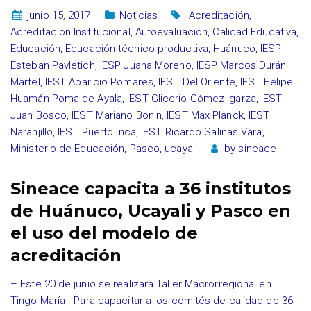
junio 15, 2017
Noticias
Acreditación
,
Acreditación Institucional
,
Autoevaluación
,
Calidad Educativa
,
Educación
,
Educación técnico-productiva
,
Huánuco
,
IESP
Esteban Pavletich
,
IESP Juana Moreno
,
IESP Marcos Durán
Martel
,
IEST Aparicio Pomares
,
IEST Del Oriente
,
IEST Felipe
Huamán Poma de Ayala
,
IEST Glicerio Gómez Igarza
,
IEST
Juan Bosco
,
IEST Mariano Bonin
,
IEST Max Planck
,
IEST
Naranjillo
,
IEST Puerto Inca
,
IEST Ricardo Salinas Vara
,
Ministerio de Educación
,
Pasco
,
ucayali
by
sineace
Sineace capacita a 36 institutos
de Huánuco, Ucayali y Pasco en
el uso del modelo de
acreditación
– Este 20 de junio se realizará Taller Macrorregional en
Tingo María . Para capacitar a los comités de calidad de 36