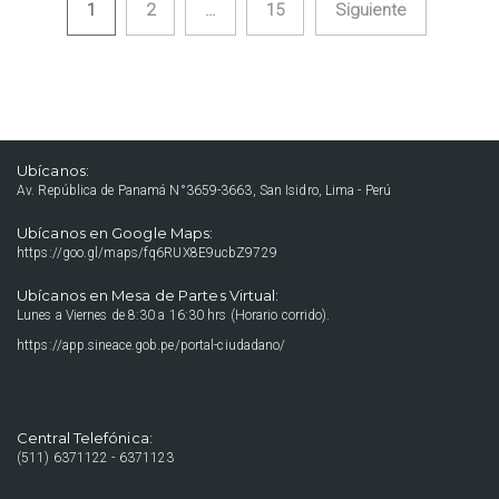
1
2
…
15
Siguiente
Navegación de entradas
Ubícanos:
Av. República de Panamá N°3659-3663, San Isidro, Lima - Perú
Ubícanos en Google Maps:
https://goo.gl/maps/fq6RUX8E9ucbZ9729
Ubícanos en Mesa de Partes Virtual:
Lunes a Viernes de 8:30 a 16:30 hrs (Horario corrido).
https://app.sineace.gob.pe/portal-ciudadano/
Central Telefónica:
(511) 6371122 - 6371123