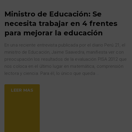
Ministro de Educación: Se
necesita trabajar en 4 frentes
para mejorar la educación
En una reciente entrevista publicada por el diario Perú.21, el
ministro de Educación, Jaime Saavedra, manifiesta ver con
preocupación los resultados de la evaluación PISA 2012 que
nos coloca en el último lugar en matemática, comprensión
lectora y ciencia. Para él, lo único que queda
…
LEER MAS