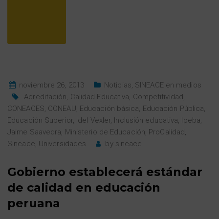
noviembre 26, 2013
Noticias
,
SINEACE en medios
Acreditación
,
Calidad Educativa
,
Competitividad
,
CONEACES
,
CONEAU
,
Educación básica
,
Educación Pública
,
Educación Superior
,
Idel Vexler
,
Inclusión educativa
,
Ipeba
,
Jaime Saavedra
,
Ministerio de Educación
,
ProCalidad
,
Sineace
,
Universidades
by
sineace
Gobierno establecerá estándar
de calidad en educación
peruana