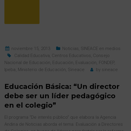
noviembre 15, 2013
Noticias
,
SINEACE en medios
Calidad Educativa
,
Centros Educativos
,
Consejo
Nacional de Educación
,
Educación
,
Evaluación
,
FONDEP
,
Ipeba
,
Ministerio de Educación
,
Sineace
by
sineace
Educación Básica: “Un director
debe ser un líder pedagógico
en el colegio”
El programa “De interés público” que elabora la Agencia
Andina de Noticias aborda el tema: Evaluación a Directores