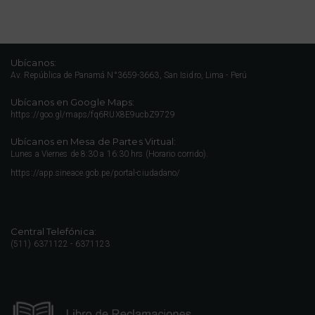
Ubícanos:
Av. República de Panamá N°3659-3663, San Isidro, Lima - Perú
Ubícanos en Google Maps:
https://goo.gl/maps/fq6RUX8E9ucbZ9729
Ubícanos en Mesa de Partes Virtual:
Lunes a Viernes de 8:30 a 16:30 hrs (Horario corrido).
https://app.sineace.gob.pe/portal-ciudadano/
Central Telefónica:
(511) 6371122 - 6371123