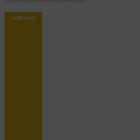
zona se encuentre el estudiante (sea
…
LEER MAS