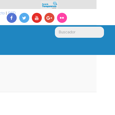
cto
|
SGD