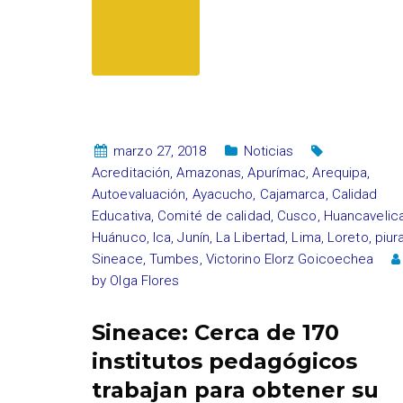
marzo 27, 2018
Noticias
Acreditación
,
Amazonas
,
Apurímac
,
Arequipa
,
Autoevaluación
,
Ayacucho
,
Cajamarca
,
Calidad
Educativa
,
Comité de calidad
,
Cusco
,
Huancavelic
Huánuco
,
Ica
,
Junín
,
La Libertad
,
Lima
,
Loreto
,
piur
Sineace
,
Tumbes
,
Victorino Elorz Goicoechea
by
Olga Flores
Sineace: Cerca de 170
institutos pedagógicos
trabajan para obtener su