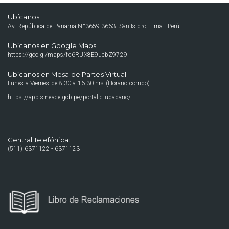
Ubícanos:
Av. República de Panamá N°3659-3663, San Isidro, Lima - Perú
Ubícanos en Google Maps:
https://goo.gl/maps/fq6RUX8E9ucbZ9729
Ubícanos en Mesa de Partes Virtual:
Lunes a Viernes de 8:30 a 16:30 hrs (Horario corrido).
https://app.sineace.gob.pe/portal-ciudadano/
Central Telefónica:
(511) 6371122 - 6371123