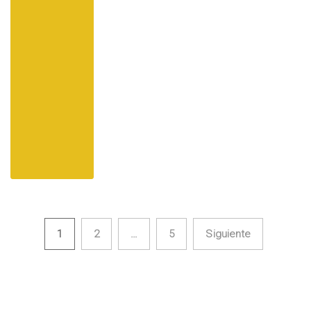
1
2
…
5
Siguiente
Navegación de entradas