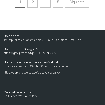
1
2
…
5
Siguiente
Navegación de entradas
Ubícanos:
Av. República de Panamá N°3659-3663, San Isidro, Lima - Perú
Ubícanos en Google Maps:
https://goo.gl/maps/fq6RUX8E9ucbZ9729
Ubícanos en Mesa de Partes Virtual:
Lunes a Viernes de 8:30 a 16:30 hrs (Horario corrido).
https://app.sineace.gob.pe/portal-ciudadano/
Central Telefónica:
(511) 6371122 - 6371123