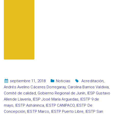
septiembre 11, 2018
Noticias
Acreditación
,
Andrés Avelino Cáceres Dorregaray
,
Carolina Barrios Valdivia
,
Comité de calidad
,
Gobierno Regional de Junín
,
IESP Gustavo
Allende Llavería
,
IESP José María Arguedas
,
IESTP 9 de
mayo
,
IESTP Asháninca
,
IESTP CANIPACO
,
IESTP De
Concepción
,
IESTP Marco
,
IESTP Puerto Libre
,
IESTP San