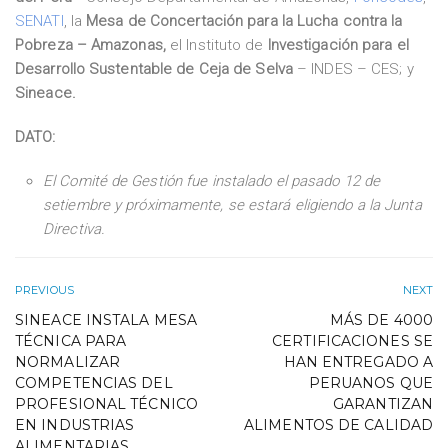
SENATI
, la
Mesa de Concertación para la Lucha contra la
Pobreza – Amazonas,
el Instituto de
Investigación para el
Desarrollo Sustentable de Ceja de Selva
– INDES – CES; y
Sineace.
DATO:
El Comité de Gestión fue instalado el pasado 12 de
setiembre y p
róximamente, se estará eligiendo a la Junta
Directiva.
PREVIOUS
NEXT
SINEACE INSTALA MESA
MÁS DE 4000
TÉCNICA PARA
CERTIFICACIONES SE
NORMALIZAR
HAN ENTREGADO A
COMPETENCIAS DEL
PERUANOS QUE
PROFESIONAL TÉCNICO
GARANTIZAN
EN INDUSTRIAS
ALIMENTOS DE CALIDAD
ALIMENTARIAS