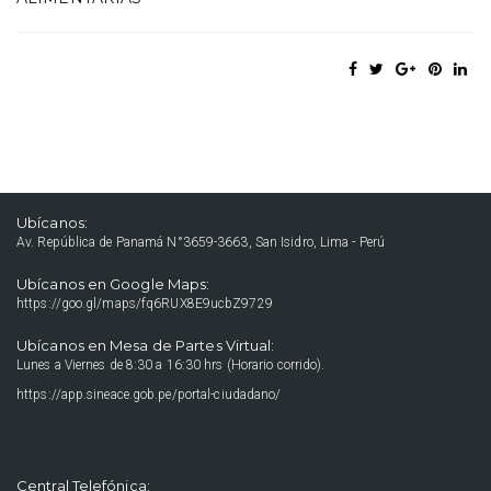
Ubícanos:
Av. República de Panamá N°3659-3663, San Isidro, Lima - Perú
Ubícanos en Google Maps:
https://goo.gl/maps/fq6RUX8E9ucbZ9729
Ubícanos en Mesa de Partes Virtual:
Lunes a Viernes de 8:30 a 16:30 hrs (Horario corrido).
https://app.sineace.gob.pe/portal-ciudadano/
Central Telefónica: