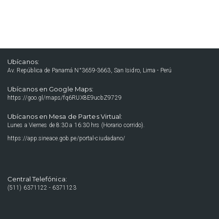
Ubícanos:
Av. República de Panamá N°3659-3663, San Isidro, Lima - Perú
Ubícanos en Google Maps:
https://goo.gl/maps/fq6RUX8E9ucbZ9729
Ubícanos en Mesa de Partes Virtual:
Lunes a Viernes de 8:30 a 16:30 hrs (Horario corrido).
https://app.sineace.gob.pe/portal-ciudadano/
Central Telefónica:
(511) 6371122 - 6371123