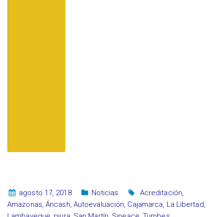
agosto 17, 2018
Noticias
Acreditación
,
Amazonas
,
Áncash
,
Autoevaluación
,
Cajamarca
,
La Libertad
,
Lambayeque
,
piura
,
San Martín
,
Sineace
,
Tumbes
,