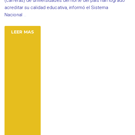
(carreras) de universidades del norte del país han logrado
acreditar su calidad educativa, informó el Sistema
Nacional
…
LEER MAS