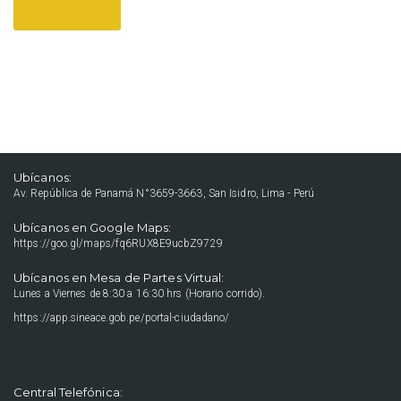
Ubícanos:
Av. República de Panamá N°3659-3663, San Isidro, Lima - Perú
Ubícanos en Google Maps:
https://goo.gl/maps/fq6RUX8E9ucbZ9729
Ubícanos en Mesa de Partes Virtual:
Lunes a Viernes de 8:30 a 16:30 hrs (Horario corrido).
https://app.sineace.gob.pe/portal-ciudadano/
Central Telefónica: