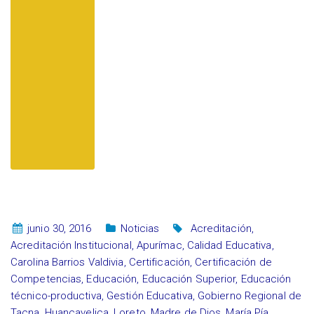
junio 30, 2016
Noticias
Acreditación
,
Acreditación Institucional
,
Apurímac
,
Calidad Educativa
,
Carolina Barrios Valdivia
,
Certificación
,
Certificación de
Competencias
,
Educación
,
Educación Superior
,
Educación
técnico-productiva
,
Gestión Educativa
,
Gobierno Regional de
Tacna
,
Huancavelica
,
Loreto
,
Madre de Dios
,
María Pía