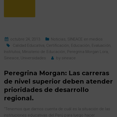
octubre 24, 2013
Noticias
,
SINEACE en medios
Calidad Educativa
,
Certificación
,
Educación
,
Evaluación
,
Institutos
,
Ministerio de Educación
,
Peregrina Morgan Lora
,
Sineace
,
Universidades
by
sineace
Peregrina Morgan: Las carreras
de nivel superior deben atender
prioridades de desarrollo
regional.
“Tenemos que darnos cuenta de cuál es la situación de las
instituciones educativas del Perú para luego hacer