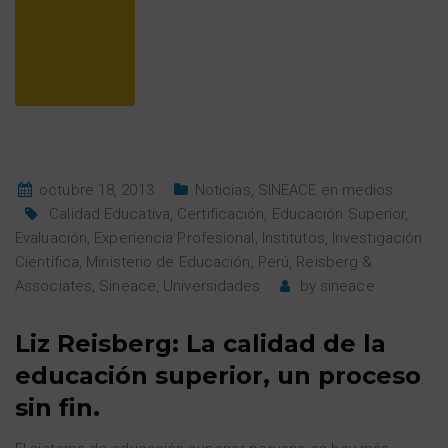
octubre 18, 2013
Noticias
,
SINEACE en medios
Calidad Educativa
,
Certificación
,
Educación Superior
,
Evaluación
,
Experiencia Profesional
,
Institutos
,
Investigación
Científica
,
Ministerio de Educación
,
Perú
,
Reisberg &
Associates
,
Sineace
,
Universidades
by
sineace
Liz Reisberg: La calidad de la
educación superior, un proceso
sin fin.