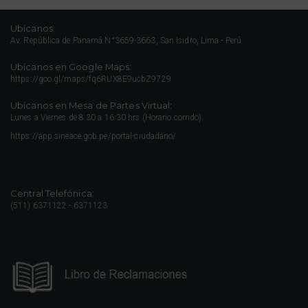
Ubícanos:
Av. República de Panamá N°3659-3663, San Isidro, Lima - Perú
Ubícanos en Google Maps:
https://goo.gl/maps/fq6RUX8E9ucbZ9729
Ubícanos en Mesa de Partes Virtual:
Lunes a Viernes de 8:30 a 16:30 hrs (Horario corrido).
https://app.sineace.gob.pe/portal-ciudadano/
Central Telefónica:
(511) 6371122 - 6371123