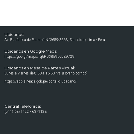
Ubícanos:
Av. República de Panamá N°3659-3663, San Isidro, Lima - Perú
Ubícanos en Google Maps:
https://goo.gl/maps/fq6RUX8E9ucbZ9729
Ubícanos en Mesa de Partes Virtual:
Lunes a Viernes de 8:30 a 16:30 hrs (Horario corrido).
https://app.sineace.gob.pe/portal-ciudadano/
Central Telefónica:
(511) 6371122 - 6371123