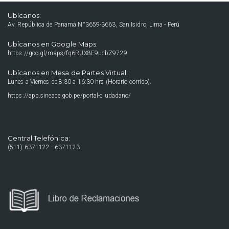
Ubícanos:
Av. República de Panamá N°3659-3663, San Isidro, Lima - Perú
Ubícanos en Google Maps:
https://goo.gl/maps/fq6RUX8E9ucbZ9729
Ubícanos en Mesa de Partes Virtual:
Lunes a Viernes de 8:30 a 16:30 hrs (Horario corrido).
https://app.sineace.gob.pe/portal-ciudadano/
Central Telefónica:
(511) 6371122 - 6371123