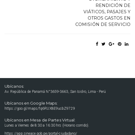
RENDICIÓN DE
VIÁTICOS, PASAJES Y
OTROS GASTOS EN
COMISIÓN DE SERVICIO
Ubícanos:
Av. República de Panamá N°3659-3663, San Isidro, Lima - Perú
Ubícanos en Google Maps:
https://goo.gl/maps/fq6RUX8E9ucbZ9729
Ubícanos en Mesa de Partes Virtual:
Lunes a Viernes de 8:30 a 16:30 hrs (Horario corrido).
https://app.sineace.gob.pe/portal-ciudadano/