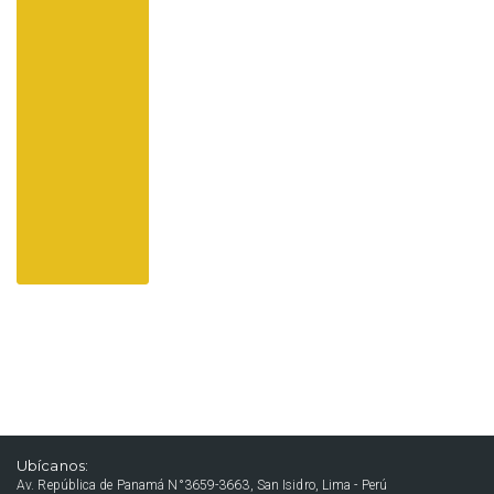
Ubícanos:
Av. República de Panamá N°3659-3663, San Isidro, Lima - Perú