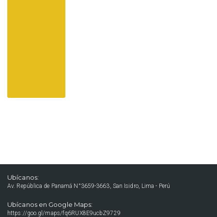
Ubícanos:
Av. República de Panamá N°3659-3663, San Isidro, Lima - Perú
Ubícanos en Google Maps:
https://goo.gl/maps/fq6RUX8E9ucbZ9729