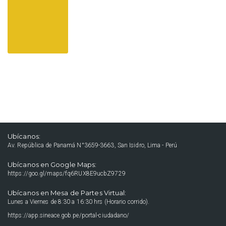
Ubícanos:
Av. República de Panamá N°3659-3663, San Isidro, Lima - Perú
Ubícanos en Google Maps:
https://goo.gl/maps/fq6RUX8E9ucbZ9729
Ubícanos en Mesa de Partes Virtual:
Lunes a Viernes de 8:30 a 16:30 hrs (Horario corrido).
https://app.sineace.gob.pe/portal-ciudadano/