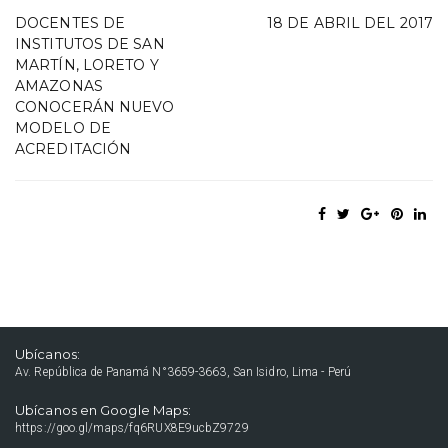
DOCENTES DE
18 DE ABRIL DEL 2017
INSTITUTOS DE SAN
MARTÍN, LORETO Y
AMAZONAS
CONOCERÁN NUEVO
MODELO DE
ACREDITACIÓN
Ubícanos:
Av. República de Panamá N°3659-3663, San Isidro, Lima - Perú
Ubícanos en Google Maps:
https://goo.gl/maps/fq6RUX8E9ucbZ9729