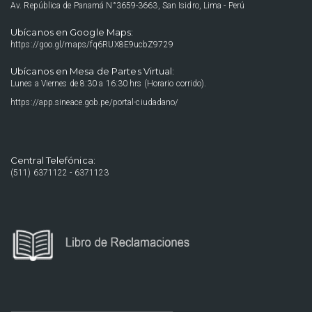
Av. República de Panamá N°3659-3663, San Isidro, Lima - Perú
Ubícanos en Google Maps:
https://goo.gl/maps/fq6RUX8E9ucbZ9729
Ubícanos en Mesa de Partes Virtual:
Lunes a Viernes de 8:30 a 16:30 hrs (Horario corrido).
https://app.sineace.gob.pe/portal-ciudadano/
Central Telefónica:
(511) 6371122 - 6371123