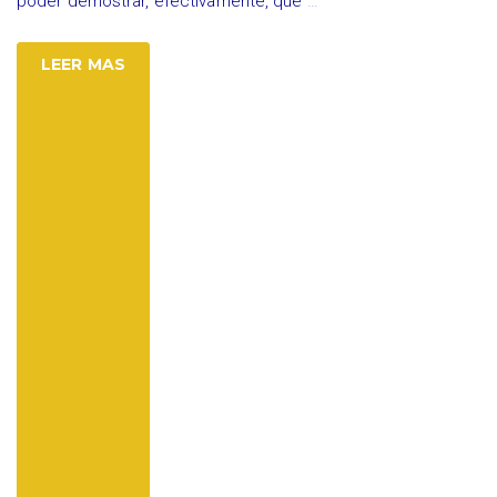
poder demostrar, efectivamente, que
…
LEER MAS