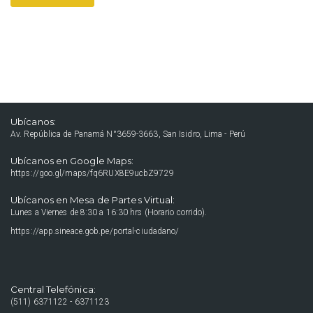
Ubícanos:
Av. República de Panamá N°3659-3663, San Isidro, Lima - Perú
Ubícanos en Google Maps:
https://goo.gl/maps/fq6RUX8E9ucbZ9729
Ubícanos en Mesa de Partes Virtual:
Lunes a Viernes de 8:30 a 16:30 hrs (Horario corrido).
https://app.sineace.gob.pe/portal-ciudadano/
Central Telefónica:
(511) 6371122 - 6371123