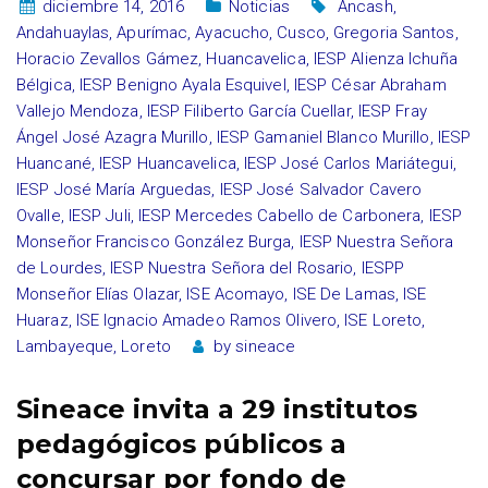
diciembre 14, 2016
Noticias
Áncash
,
Andahuaylas
,
Apurímac
,
Ayacucho
,
Cusco
,
Gregoria Santos
,
Horacio Zevallos Gámez
,
Huancavelica
,
IESP Alienza Ichuña
Bélgica
,
IESP Benigno Ayala Esquivel
,
IESP César Abraham
Vallejo Mendoza
,
IESP Filiberto García Cuellar
,
IESP Fray
Ángel José Azagra Murillo
,
IESP Gamaniel Blanco Murillo
,
IESP
Huancané
,
IESP Huancavelica
,
IESP José Carlos Mariátegui
,
IESP José María Arguedas
,
IESP José Salvador Cavero
Ovalle
,
IESP Juli
,
IESP Mercedes Cabello de Carbonera
,
IESP
Monseñor Francisco González Burga
,
IESP Nuestra Señora
de Lourdes
,
IESP Nuestra Señora del Rosario
,
IESPP
Monseñor Elías Olazar
,
ISE Acomayo
,
ISE De Lamas
,
ISE
Huaraz
,
ISE Ignacio Amadeo Ramos Olivero
,
ISE Loreto
,
Lambayeque
,
Loreto
by
sineace
Sineace invita a 29 institutos
pedagógicos públicos a
concursar por fondo de