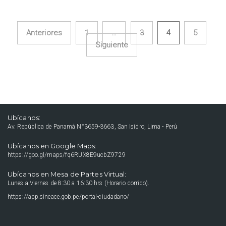
Anteriores
1
…
3
4
5
Navegación de entradas
Siguiente
Ubícanos:
Av. República de Panamá N°3659-3663, San Isidro, Lima - Perú
Ubícanos en Google Maps:
https://goo.gl/maps/fq6RUX8E9ucbZ9729
Ubícanos en Mesa de Partes Virtual:
Lunes a Viernes de 8:30 a 16:30 hrs (Horario corrido).
https://app.sineace.gob.pe/portal-ciudadano/