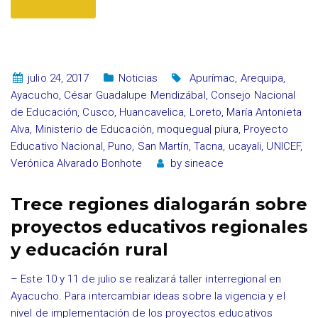
julio 24, 2017
Noticias
Apurímac
,
Arequipa
,
Ayacucho
,
César Guadalupe Mendizábal
,
Consejo Nacional
de Educación
,
Cusco
,
Huancavelica
,
Loreto
,
María Antonieta
Alva
,
Ministerio de Educación
,
moquegua| piura
,
Proyecto
Educativo Nacional
,
Puno
,
San Martín
,
Tacna
,
ucayali
,
UNICEF
,
Verónica Alvarado Bonhote
by
sineace
Trece regiones dialogarán sobre
proyectos educativos regionales
y educación rural
– Este 10 y 11 de julio se realizará taller interregional en
Ayacucho. Para intercambiar ideas sobre la vigencia y el
nivel de implementación de los proyectos educativos