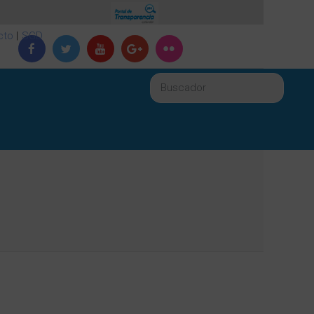
cto
|
SGD