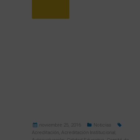
noviembre 25, 2016
Noticias
Acreditación
,
Acreditación Institucional
,
Autoevaluación
,
Calidad Educativa
,
Comité de