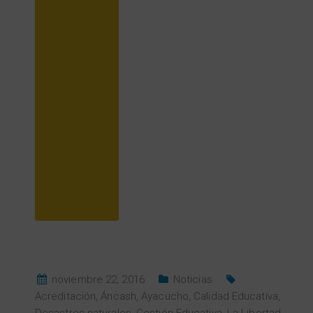
noviembre 22, 2016
Noticias
Acreditación
,
Áncash
,
Ayacucho
,
Calidad Educativa
,
Desastres naturales
,
Gestión Educativa
,
La Libertad
,