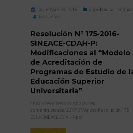
noviembre 29, 2016
acreditacion
,
Normas
by
sineace
Resolución N° 175-2016-
SINEACE-CDAH-P:
Modificaciones al “Modelo
de Acreditación de
Programas de Estudio de l
Educación Superior
Universitaria”
https://www.sineace.gob.pe/wp-
content/uploads/2017/07/Anexo-Resolución-175-
2016-SINEACE-CDAH-P.pdf