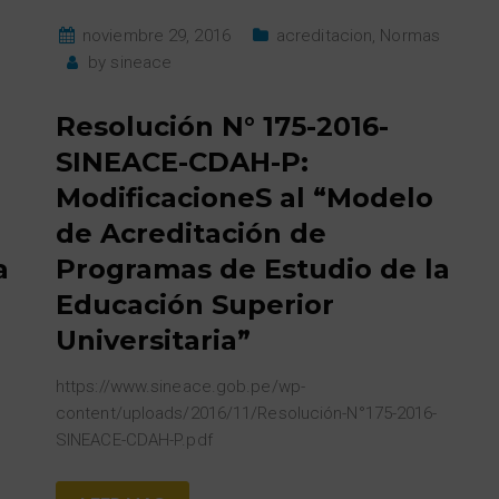
noviembre 29, 2016
acreditacion
,
Normas
by
sineace
Resolución N° 175-2016-
SINEACE-CDAH-P:
ModificacioneS al “Modelo
de Acreditación de
a
Programas de Estudio de la
Educación Superior
Universitaria”
https://www.sineace.gob.pe/wp-
content/uploads/2016/11/Resolución-N°175-2016-
SINEACE-CDAH-P.pdf