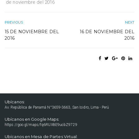
de noviembre del 2016
PREVIOUS
NEXT
15 DE NOVIEMBRE DEL
16 DE NOVIEMBRE DEL
2016
2016
Ubícanos:
Av. República de Panamá N°3659-3663, San Isidro, Lima - Perú
Ubícanos en Google Maps:
https://goo.gl/maps/fq6RUX8E9ucbZ9729
Ubícanos en Mesa de Partes Virtual: