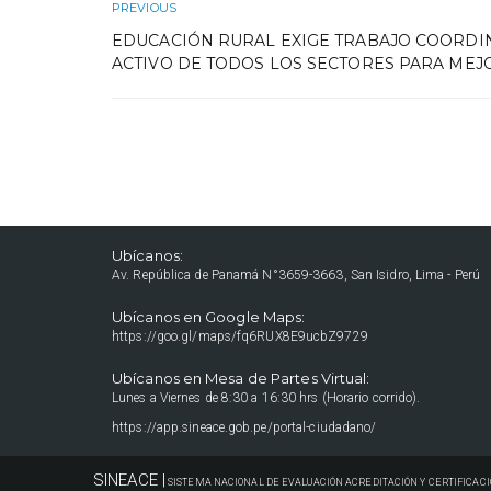
PREVIOUS
EDUCACIÓN RURAL EXIGE TRABAJO COORDI
ACTIVO DE TODOS LOS SECTORES PARA MEJ
Ubícanos:
Av. República de Panamá N°3659-3663, San Isidro, Lima - Perú
Ubícanos en Google Maps:
https://goo.gl/maps/fq6RUX8E9ucbZ9729
Ubícanos en Mesa de Partes Virtual:
Lunes a Viernes de 8:30 a 16:30 hrs (Horario corrido).
https://app.sineace.gob.pe/portal-ciudadano/
SINEACE |
SISTEMA NACIONAL DE EVALUACIÓN ACREDITACIÓN Y CERTIFICACI