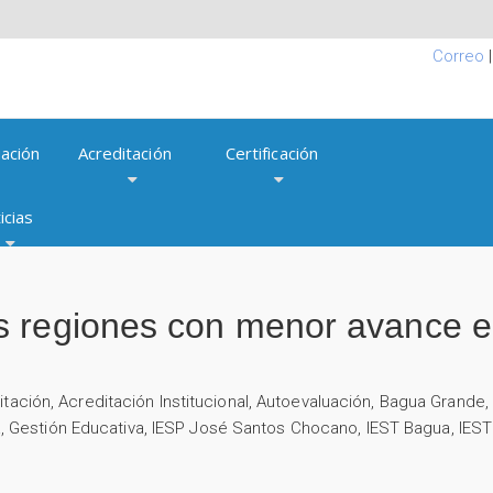
Correo
ación
Acreditación
Certificación
icias
 regiones con menor avance en
itación
,
Acreditación Institucional
,
Autoevaluación
,
Bagua Grande
a
,
Gestión Educativa
,
IESP José Santos Chocano
,
IEST Bagua
,
IEST