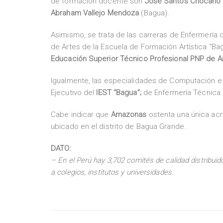
de formación docente son
José Santos Chocano
Abraham Vallejo Mendoza
(Bagua).
Asimismo, se trata de las carreras de Enfermería 
de Artes de la Escuela de Formación Artística “Bag
Educación Superior Técnico Profesional PNP de 
Igualmente, las especialidades de Computación e 
Ejecutivo del
IEST “Bagua”;
de Enfermería Técnica 
Cabe indicar que
Amazonas
ostenta una única acr
ubicado en el distrito de Bagua Grande.
DATO:
– En el Perú hay 3,702 comités de calidad distribui
a colegios, institutos y universidades.