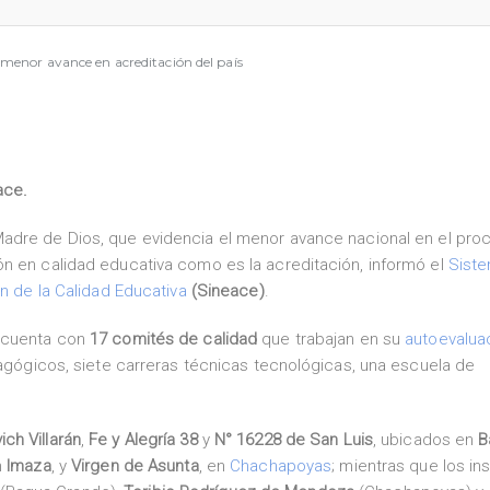
menor avance en acreditación del país
ace.
Madre de Dios, que evidencia el menor avance nacional en el pro
ón en calidad educativa como es la acreditación, informó el
Sist
ón de la Calidad Educativa
(Sineace)
.
 cuenta con
17 comités de calidad
que trabajan en su
autoevalua
dagógicos, siete carreras técnicas tecnológicas, una escuela de
ch Villarán
,
Fe y Alegría 38
y
N° 16228 de San Luis
, ubicados en
B
n
Imaza
, y
Virgen de Asunta
, en
Chachapoyas
; mientras que los ins