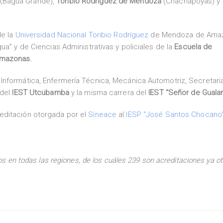
(Bagua Grande),
Toribio Rodríguez de Mendoza
(Chachapoyas) y
de la
Universidad Nacional Toribio Rodríguez
de Mendoza de Ama
ua” y de Ciencias Administrativas y policiales de la
Escuela de
Amazonas.
Informática, Enfermería Técnica, Mecánica Automotriz, Secretari
del
IEST Utcubamba
y la misma carrera del
IEST “Señor de Guala
editación otorgada por el
Sineace
al
IESP “José Santos Chocano
dos en todas las regiones, de los cuáles 239 son acreditaciones ya o