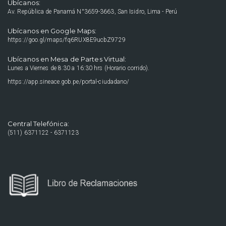
Ubícanos:
Av. República de Panamá N°3659-3663, San Isidro, Lima - Perú
Ubícanos en Google Maps:
https://goo.gl/maps/fq6RUX8E9ucbZ9729
Ubícanos en Mesa de Partes Virtual:
Lunes a Viernes de 8:30 a 16:30 hrs (Horario corrido).
https://app.sineace.gob.pe/portal-ciudadano/
Central Telefónica:
(511) 6371122 - 6371123