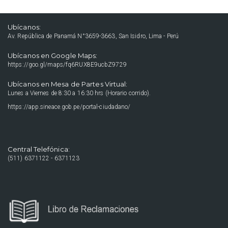
Ubícanos:
Av. República de Panamá N°3659-3663, San Isidro, Lima - Perú
Ubícanos en Google Maps:
https://goo.gl/maps/fq6RUX8E9ucbZ9729
Ubícanos en Mesa de Partes Virtual:
Lunes a Viernes de 8:30 a 16:30 hrs (Horario corrido).
https://app.sineace.gob.pe/portal-ciudadano/
Central Telefónica:
(511) 6371122 - 6371123