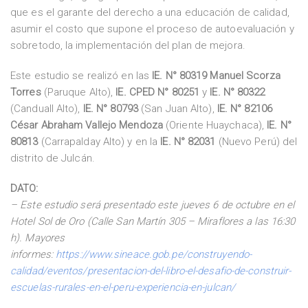
que es el garante del derecho a una educación de calidad,
asumir el costo que supone el proceso de autoevaluación y
sobretodo, la implementación del plan de mejora.
Este estudio se realizó en las
IE. N° 80319 Manuel Scorza
Torres
(Paruque Alto),
IE. CPED N° 80251
y
IE. N° 80322
(Canduall Alto),
IE. N° 80793
(San Juan Alto),
IE. N° 82106
César Abraham Vallejo Mendoza
(Oriente Huaychaca),
IE. N°
80813
(Carrapalday Alto) y en la
IE. N° 82031
(Nuevo Perú) del
distrito de Julcán.
DATO:
– Este estudio será presentado este jueves 6 de octubre en el
Hotel Sol de Oro (Calle San Martín 305 – Miraflores a las 16:30
h). Mayores
informes:
https://www.sineace.gob.pe/construyendo-
calidad/eventos/presentacion-del-libro-el-desafio-de-construir-
escuelas-rurales-en-el-peru-experiencia-en-julcan/