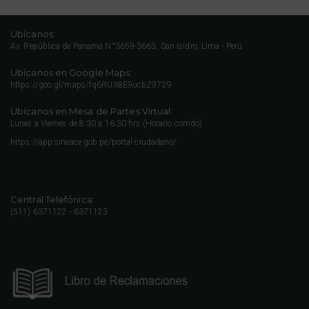
Ubícanos:
Av. República de Panamá N°3659-3663, San Isidro, Lima - Perú
Ubícanos en Google Maps:
https://goo.gl/maps/fq6RUX8E9ucbZ9729
Ubícanos en Mesa de Partes Virtual:
Lunes a Viernes de 8:30 a 16:30 hrs (Horario corrido).
https://app.sineace.gob.pe/portal-ciudadano/
Central Telefónica:
(511) 6371122 - 6371123