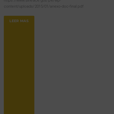
https://www.sineace.gob.pe/wp-
content/uploads/2015/01/anexo-doc-final.pdf
LEER MAS