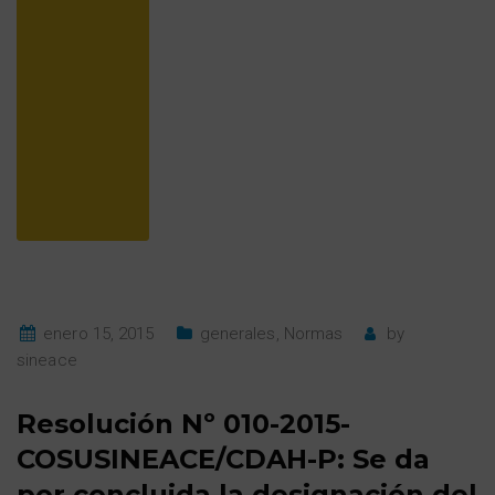
enero 15, 2015
generales
,
Normas
by
sineace
Resolución Nº 010-2015-
COSUSINEACE/CDAH-P: Se da
por concluida la designación del