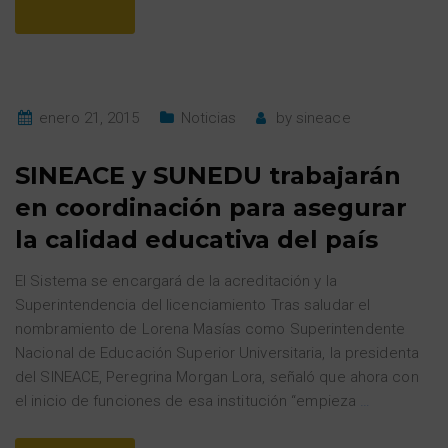
enero 21, 2015
Noticias
by
sineace
SINEACE y SUNEDU trabajarán
en coordinación para asegurar
la calidad educativa del país
El Sistema se encargará de la acreditación y la
Superintendencia del licenciamiento Tras saludar el
nombramiento de Lorena Masías como Superintendente
Nacional de Educación Superior Universitaria, la presidenta
del SINEACE, Peregrina Morgan Lora, señaló que ahora con
el inicio de funciones de esa institución “empieza
…