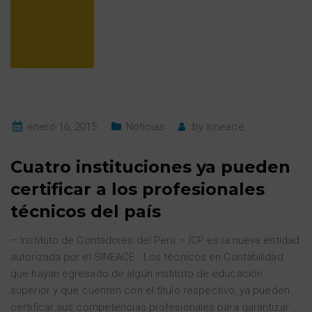
enero 16, 2015
Noticias
by
sineace
Cuatro instituciones ya pueden
certificar a los profesionales
técnicos del país
– Instituto de Contadores del Perú – ICP es la nueva entidad
autorizada por el SINEACE Los técnicos en Contabilidad
que hayan egresado de algún instituto de educación
superior y que cuenten con el título respectivo, ya pueden
certificar sus competencias profesionales para garantizar
…