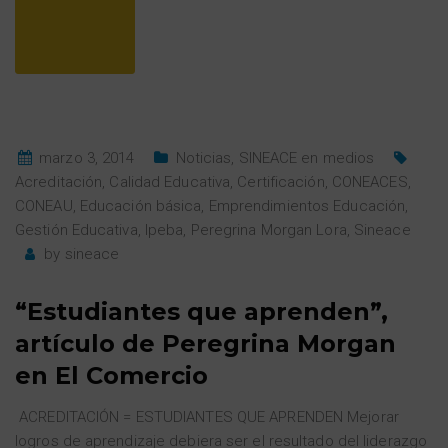
marzo 3, 2014
Noticias
,
SINEACE en medios
Acreditación
,
Calidad Educativa
,
Certificación
,
CONEACES
,
CONEAU
,
Educación básica
,
Emprendimientos Educación
,
Gestión Educativa
,
Ipeba
,
Peregrina Morgan Lora
,
Sineace
by
sineace
“Estudiantes que aprenden”,
artículo de Peregrina Morgan
en El Comercio
ACREDITACIÓN = ESTUDIANTES QUE APRENDEN Mejorar
logros de aprendizaje debiera ser el resultado del liderazgo