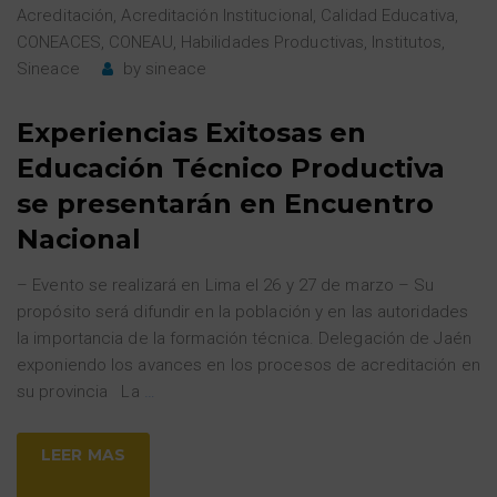
Acreditación
,
Acreditación Institucional
,
Calidad Educativa
,
CONEACES
,
CONEAU
,
Habilidades Productivas
,
Institutos
,
Sineace
by
sineace
Experiencias Exitosas en
Educación Técnico Productiva
se presentarán en Encuentro
Nacional
– Evento se realizará en Lima el 26 y 27 de marzo – Su
propósito será difundir en la población y en las autoridades
la importancia de la formación técnica. Delegación de Jaén
exponiendo los avances en los procesos de acreditación en
su provincia La
…
LEER MAS