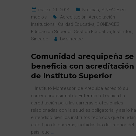
marzo 21, 2014
Noticias
,
SINEACE en
medios
Acreditación
,
Acreditación
Institucional
,
Calidad Educativa
,
CONEACES
,
Educación Superior
,
Gestión Educativa
,
Institutos
,
Sineace
by
sineace
Comunidad arequipeña se
beneficia con acreditación
de Instituto Superior
– Instituto Montessori de Arequipa acreditó su
carrera profesional de Enfermería Técnica La
acreditación para las carreras profesionales
relacionadas con la salud es obligatoria, y así lo h
entendido bien los institutos técnicos que brindan
este tipo de carreras, incluidas las del interior del
país, que
…