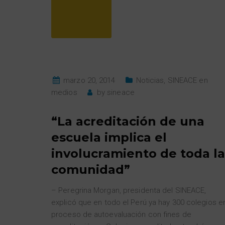
marzo 20, 2014
Noticias
,
SINEACE en
medios
by
sineace
“La acreditación de una
escuela implica el
involucramiento de toda la
comunidad”
– Peregrina Morgan, presidenta del SINEACE,
explicó que en todo el Perú ya hay 300 colegios e
proceso de autoevaluación con fines de