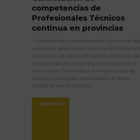
competencias de
Profesionales Técnicos
continua en provincias
– Validación de competencias de técnicos de ag
e industrias alimentarias comienza este miércoles
en Chiclayo. La calidad de nuestros productos de
agroexportación es cada vez más reconocida a
nivel mundial. Sin embargo, los técnicos que las
producen, principales responsables de dicha
calidad, no son reconocidos
…
LEER MAS