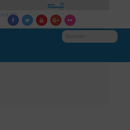
cto
|
SGD