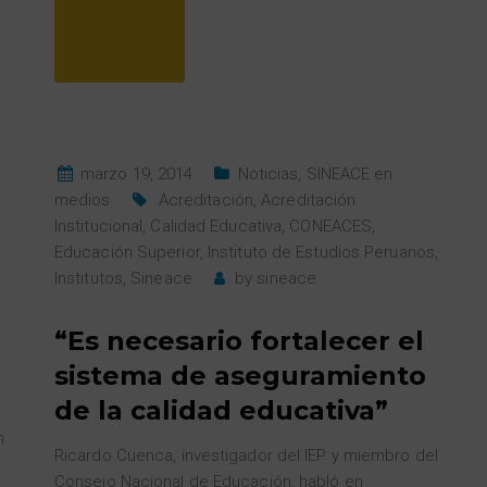
marzo 19, 2014
Noticias
,
SINEACE en
medios
Acreditación
,
Acreditación
Institucional
,
Calidad Educativa
,
CONEACES
,
Educación Superior
,
Instituto de Estudios Peruanos
,
Institutos
,
Sineace
by
sineace
“Es necesario fortalecer el
sistema de aseguramiento
de la calidad educativa”
n
Ricardo Cuenca, investigador del IEP y miembro del
Consejo Nacional de Educación, habló en