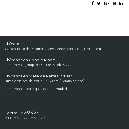
Ubícanos:
Av. República de Panamá N°3659-3663, San Isidro, Lima - Perú
Ubícanos en Google Maps:
https://goo.gl/maps/fq6RUX8E9ucbZ9729
Ubícanos en Mesa de Partes Virtual:
Lunes a Viernes de 8:30 a 16:30 hrs (Horario corrido).
https://app.sineace.gob.pe/portal-ciudadano/
Central Telefónica:
(511) 6371122 - 6371123