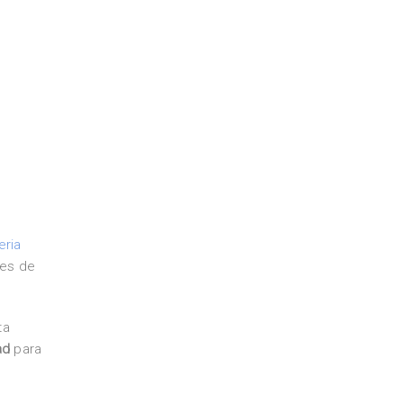
eria
res de
ta
ad
para