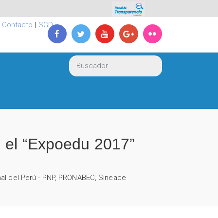
|
Contacto
|
SGD
n el “Expoedu 2017”
al del Perú - PNP
,
PRONABEC
,
Sineace