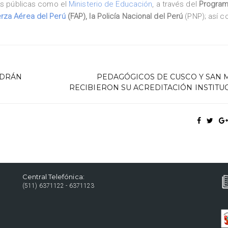
nes públicas como el
Ministerio de Educación
, a través del
Progra
rza Aérea del Perú
(FAP), la Policía Nacional del Perú
(PNP); así 
ODRÁN
PEDAGÓGICOS DE CUSCO Y SAN 
RECIBIERON SU ACREDITACIÓN INSTITU
Central Telefónica:
(511) 6371122 - 6371123