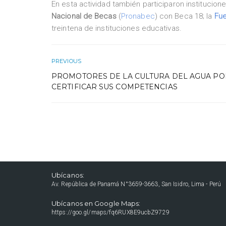
En esta actividad también participaron institucio
Nacional de Becas
(
Pronabec
) con Beca 18; la
Fue
treintena de instituciones educativas.
PREVIOUS
PROMOTORES DE LA CULTURA DEL AGUA P
CERTIFICAR SUS COMPETENCIAS
Ubícanos:
Av. República de Panamá N°3659-3663, San Isidro, Lima - Perú
Ubícanos en Google Maps:
https://goo.gl/maps/fq6RUX8E9ucbZ9729