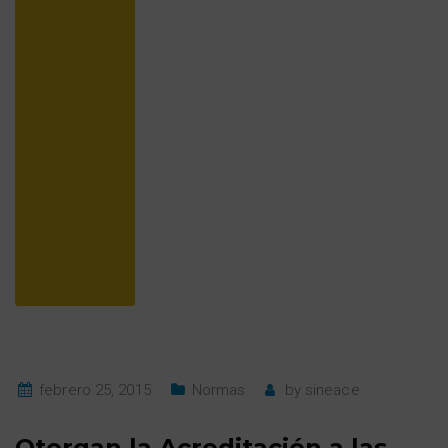
febrero 25, 2015
Normas
by
sineace
Otorgan la Acreditación a las