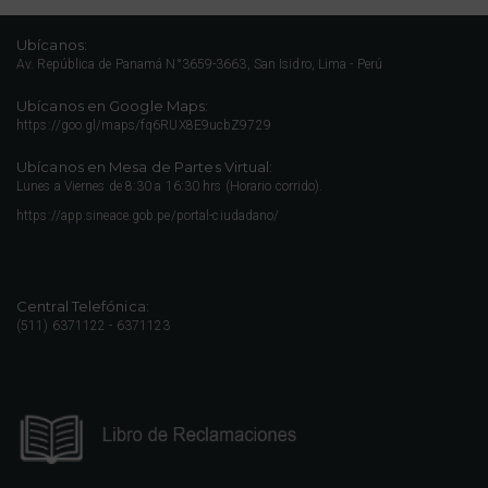
Ubícanos:
Av. República de Panamá N°3659-3663, San Isidro, Lima - Perú
Ubícanos en Google Maps:
https://goo.gl/maps/fq6RUX8E9ucbZ9729
Ubícanos en Mesa de Partes Virtual:
Lunes a Viernes de 8:30 a 16:30 hrs (Horario corrido).
https://app.sineace.gob.pe/portal-ciudadano/
Central Telefónica:
(511) 6371122 - 6371123