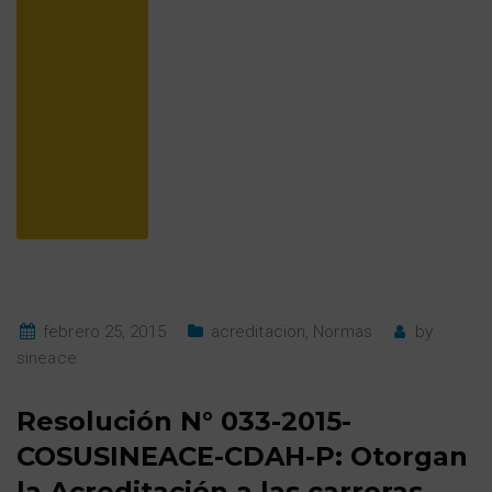
febrero 25, 2015
acreditacion
,
Normas
by
sineace
Resolución N° 033-2015-
COSUSINEACE-CDAH-P: Otorgan
la Acreditación a las carreras