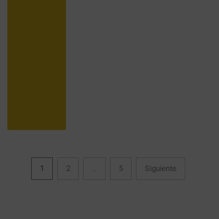
1
2
…
5
Siguiente
Navegación de entradas