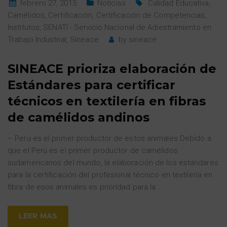
febrero 27, 2015
Noticias
Calidad Educativa
,
Camélidos
,
Certificación
,
Certificación de Competencias
,
Institutos
,
SENATI - Servicio Nacional de Adiestramiento en
Trabajo Industrial
,
Sineace
by
sineace
SINEACE prioriza elaboración de
Estándares para certificar
técnicos en textilería en fibras
de camélidos andinos
– Perú es el primer productor de estos animales Debido a
que el Perú es el primer productor de camélidos
sudamericanos del mundo, la elaboración de los estándares
para la certificación del profesional técnico en textilería en
fibra de esos animales es prioridad para la
…
LEER MAS