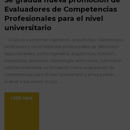
Evaluadores de Competencias
Profesionales para el nivel
universitario
– Grupo lo conforman ingenieros, arquitectos, odontólogos,
profesores y otros Veintidós profesionales de diferentes
especialidades, como ingeniería, arquitectura, nutrición,
estadística, docencia, odontología, entre otros, culminaron
satisfactoriamente su formación como evaluadores de
competencias para el nivel universitario y ahora podrán
evaluar a sus pares en sus
…
LEER MAS