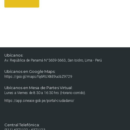
Ubícanos:
Av. República de Panamá N°3659-3663, San Isidro, Lima - Perú
Ubícanos en Google Maps:
https://goo.gl/maps/fq6RUX8E9ucbZ9729
Ubícanos en Mesa de Partes Virtual:
Lunes a Viernes de 8:30 a 16:30 hrs (Horario corrido).
https://app.sineace.gob.pe/portal-ciudadano/
Central Telefónica: