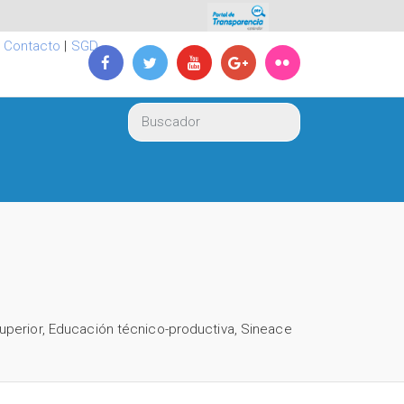
|
Contacto
|
SGD
uperior
,
Educación técnico-productiva
,
Sineace