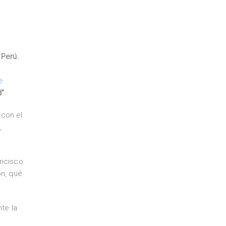
 Perú.
e
d”
.
 con el
,
ancisco
ón, qué
te la