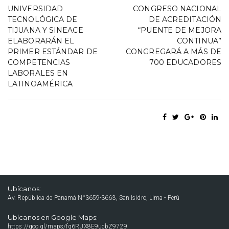
UNIVERSIDAD
CONGRESO NACIONAL
TECNOLÓGICA DE
DE ACREDITACIÓN
TIJUANA Y SINEACE
“PUENTE DE MEJORA
ELABORARÁN EL
CONTINUA”
PRIMER ESTÁNDAR DE
CONGREGARÁ A MÁS DE
COMPETENCIAS
700 EDUCADORES
LABORALES EN
LATINOAMÉRICA
Ubícanos:
Av. República de Panamá N°3659-3663, San Isidro, Lima - Perú
Ubícanos en Google Maps:
https://goo.gl/maps/fq6RUX8E9ucbZ9729