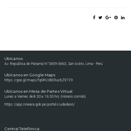
Ubícanos:
Av. República de Panamá N°3659-3663, San Isidro, Lima - Perú
Ubícanos en Google Maps:
https://goo.gl/maps/fq6RUX8E9ucbZ9729
Ubícanos en Mesa de Partes Virtual:
Lunes a Viernes de 8:30 a 16:30 hrs (Horario corrido).
https://app.sineace.gob.pe/portal-ciudadano/
Central Telefónica: