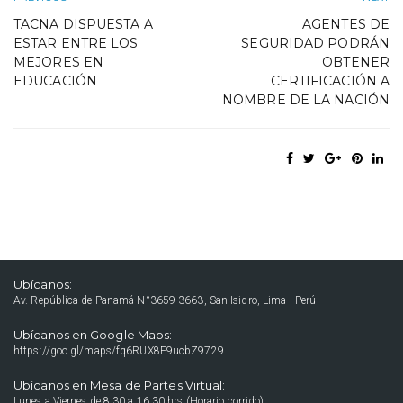
TACNA DISPUESTA A
AGENTES DE
ESTAR ENTRE LOS
SEGURIDAD PODRÁN
MEJORES EN
OBTENER
EDUCACIÓN
CERTIFICACIÓN A
NOMBRE DE LA NACIÓN
Ubícanos:
Av. República de Panamá N°3659-3663, San Isidro, Lima - Perú
Ubícanos en Google Maps:
https://goo.gl/maps/fq6RUX8E9ucbZ9729
Ubícanos en Mesa de Partes Virtual:
Lunes a Viernes de 8:30 a 16:30 hrs (Horario corrido).