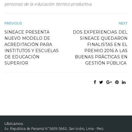
personas de la educación técnico productiva.
PREVIOUS
NEXT
SINEACE PRESENTA
DOS EXPERIENCIAS DEL
NUEVO MODELO DE
SINEACE QUEDARON
ACREDITACIÓN PARA
FINALISTAS EN EL
INSTITUTOS Y ESCUELAS
PREMIO 2016 A LAS
DE EDUCACIÓN
BUENAS PRÁCTICAS EN
SUPERIOR
GESTIÓN PÚBLICA
Ubícanos:
Av. República de Panamá N°3659-3663, San Isidro, Lima - Perú