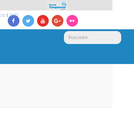
cto
|
SGD