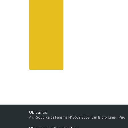
Ubícanos:
Av. República de Panamá N°3659-3663, San Isidro, Lima - Perú