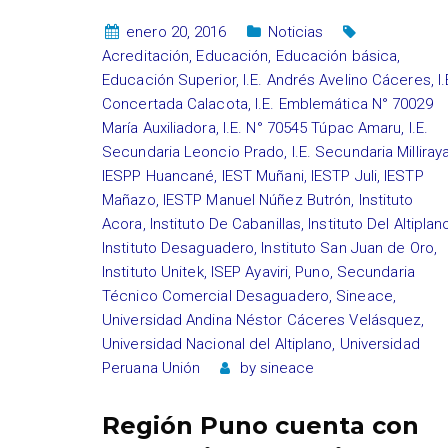
enero 20, 2016
Noticias
Acreditación
,
Educación
,
Educación básica
,
Educación Superior
,
I.E. Andrés Avelino Cáceres
,
I.
Concertada Calacota
,
I.E. Emblemática N° 70029
María Auxiliadora
,
I.E. N° 70545 Túpac Amaru
,
I.E.
Secundaria Leoncio Prado
,
I.E. Secundaria Milliray
IESPP Huancané
,
IEST Muñani
,
IESTP Juli
,
IESTP
Mañazo
,
IESTP Manuel Núñez Butrón
,
Instituto
Acora
,
Instituto De Cabanillas
,
Instituto Del Altiplan
Instituto Desaguadero
,
Instituto San Juan de Oro
,
Instituto Unitek
,
ISEP Ayaviri
,
Puno
,
Secundaria
Técnico Comercial Desaguadero
,
Sineace
,
Universidad Andina Néstor Cáceres Velásquez
,
Universidad Nacional del Altiplano
,
Universidad
Peruana Unión
by
sineace
Región Puno cuenta con