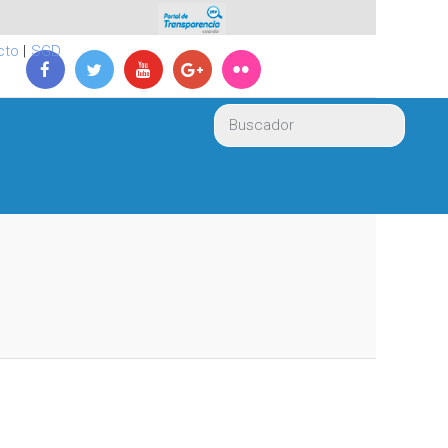
cto
|
SGD