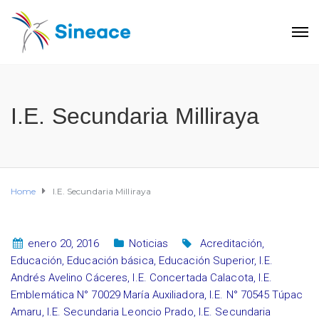
I.E. Secundaria Milliraya
Home
I.E. Secundaria Milliraya
enero 20, 2016
Noticias
Acreditación
,
Educación
,
Educación básica
,
Educación Superior
,
I.E.
Andrés Avelino Cáceres
,
I.E. Concertada Calacota
,
I.E.
Emblemática N° 70029 María Auxiliadora
,
I.E. N° 70545 Túpac
Amaru
,
I.E. Secundaria Leoncio Prado
,
I.E. Secundaria