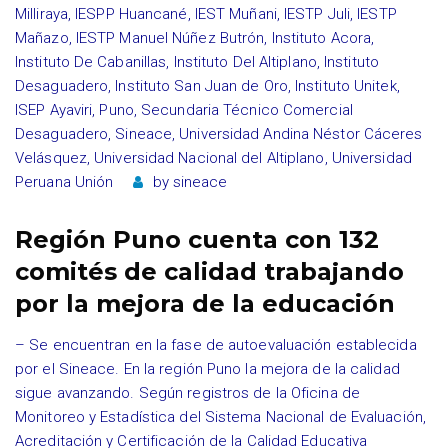
Milliraya
,
IESPP Huancané
,
IEST Muñani
,
IESTP Juli
,
IESTP
Mañazo
,
IESTP Manuel Núñez Butrón
,
Instituto Acora
,
Instituto De Cabanillas
,
Instituto Del Altiplano
,
Instituto
Desaguadero
,
Instituto San Juan de Oro
,
Instituto Unitek
,
ISEP Ayaviri
,
Puno
,
Secundaria Técnico Comercial
Desaguadero
,
Sineace
,
Universidad Andina Néstor Cáceres
Velásquez
,
Universidad Nacional del Altiplano
,
Universidad
Peruana Unión
by
sineace
Región Puno cuenta con 132
comités de calidad trabajando
por la mejora de la educación
– Se encuentran en la fase de autoevaluación establecida
por el Sineace. En la región Puno la mejora de la calidad
sigue avanzando. Según registros de la Oficina de
Monitoreo y Estadística del Sistema Nacional de Evaluación,
Acreditación y Certificación de la Calidad Educativa