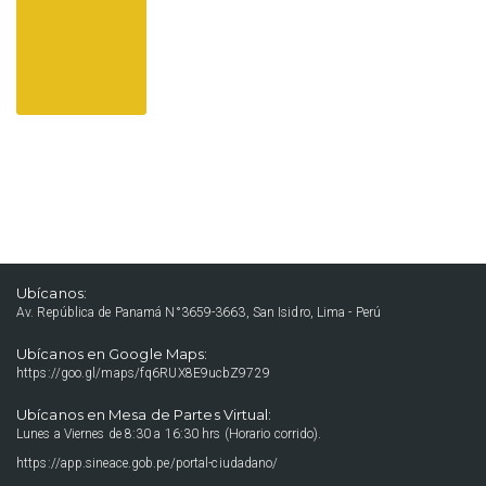
Ubícanos:
Av. República de Panamá N°3659-3663, San Isidro, Lima - Perú
Ubícanos en Google Maps:
https://goo.gl/maps/fq6RUX8E9ucbZ9729
Ubícanos en Mesa de Partes Virtual:
Lunes a Viernes de 8:30 a 16:30 hrs (Horario corrido).
https://app.sineace.gob.pe/portal-ciudadano/