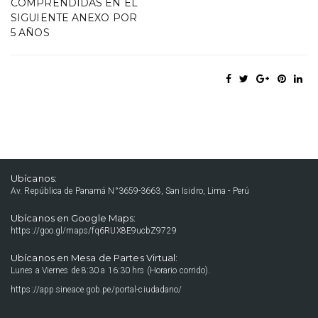
COMPRENDIDAS EN EL
SIGUIENTE ANEXO POR
5 AÑOS
Ubícanos:
Av. República de Panamá N°3659-3663, San Isidro, Lima - Perú
Ubícanos en Google Maps:
https://goo.gl/maps/fq6RUX8E9ucbZ9729
Ubícanos en Mesa de Partes Virtual:
Lunes a Viernes de 8:30 a 16:30 hrs (Horario corrido).
https://app.sineace.gob.pe/portal-ciudadano/