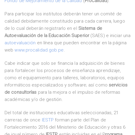
Fondo de Mejoramiento de la Calidad
(
ProCalidad
).
Para participar los institutos deberán tener un comité de
calidad debidamente constituido para cada carrera, luego
de lo cual deberán registrarlo en el
Sistema de
Autoevaluación de la Educación Superior
(SAES) e iniciar una
autoevaluación
en línea que pueden encontrar en la página
web
www.procalidad.gob.pe
.
Cabe indicar que solo se financia la adquisición de bienes
para fortalecer los procesos de enseñanza aprendizaje,
como el equipamiento para talleres, laboratorios, equipos
informáticos especializados y software; así como
servicios
de consultorías
para la mejora o el impulso de reformas
académicas y/o de gestión.
Del total de instituciones educativas seleccionadas, 21
carreras de once
IESTP
forman parte del Plan de
Fortalecimiento 2016 del Ministerio de Educación y otras 6
de igual número de
IESTP
están incluidas en el P
rograma