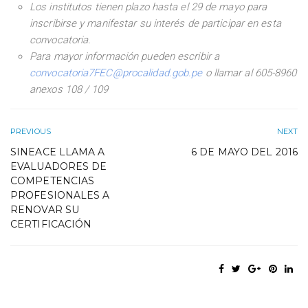
Los institutos tienen plazo hasta el 29 de mayo para
inscribirse y manifestar su interés de participar en esta
convocatoria.
Para mayor información pueden escribir a
convocatoria7FEC@procalidad.gob.pe
o llamar al 605-8960
anexos 108 / 109
PREVIOUS
NEXT
SINEACE LLAMA A
6 DE MAYO DEL 2016
EVALUADORES DE
COMPETENCIAS
PROFESIONALES A
RENOVAR SU
CERTIFICACIÓN