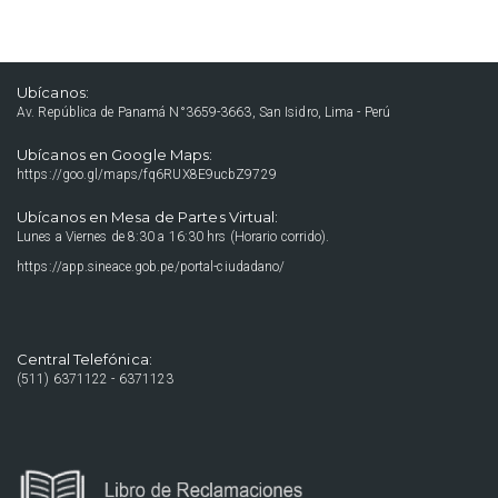
Ubícanos:
Av. República de Panamá N°3659-3663, San Isidro, Lima - Perú
Ubícanos en Google Maps:
https://goo.gl/maps/fq6RUX8E9ucbZ9729
Ubícanos en Mesa de Partes Virtual:
Lunes a Viernes de 8:30 a 16:30 hrs (Horario corrido).
https://app.sineace.gob.pe/portal-ciudadano/
Central Telefónica:
(511) 6371122 - 6371123