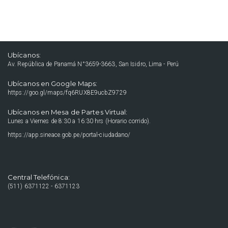
Ubícanos:
Av. República de Panamá N°3659-3663, San Isidro, Lima - Perú
Ubícanos en Google Maps:
https://goo.gl/maps/fq6RUX8E9ucbZ9729
Ubícanos en Mesa de Partes Virtual:
Lunes a Viernes de 8:30 a 16:30 hrs (Horario corrido).
https://app.sineace.gob.pe/portal-ciudadano/
Central Telefónica:
(511) 6371122 - 6371123