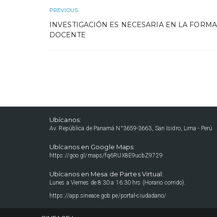
PREVIOUS
INVESTIGACIÓN ES NECESARIA EN LA FORM
DOCENTE
Ubícanos:
Av. República de Panamá N°3659-3663, San Isidro, Lima - Perú
Ubícanos en Google Maps:
https://goo.gl/maps/fq6RUX8E9ucbZ9729
Ubícanos en Mesa de Partes Virtual:
Lunes a Viernes de 8:30 a 16:30 hrs (Horario corrido).
https://app.sineace.gob.pe/portal-ciudadano/