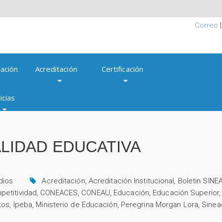
Correo
ación
Acreditación
Certificación
icias
ALIDAD EDUCATIVA
dios
Acreditación
,
Acreditación Institucional
,
Boletin SINE
petitividad
,
CONEACES
,
CONEAU
,
Educación
,
Educación Superior
utos
,
Ipeba
,
Ministerio de Educación
,
Peregrina Morgan Lora
,
Sinea