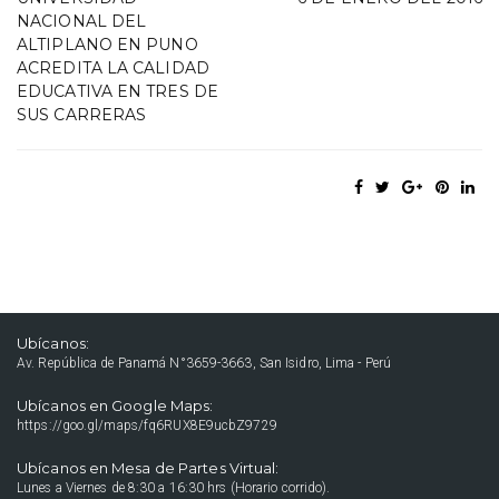
NACIONAL DEL
ALTIPLANO EN PUNO
ACREDITA LA CALIDAD
EDUCATIVA EN TRES DE
SUS CARRERAS
Ubícanos:
Av. República de Panamá N°3659-3663, San Isidro, Lima - Perú
Ubícanos en Google Maps:
https://goo.gl/maps/fq6RUX8E9ucbZ9729
Ubícanos en Mesa de Partes Virtual:
Lunes a Viernes de 8:30 a 16:30 hrs (Horario corrido).