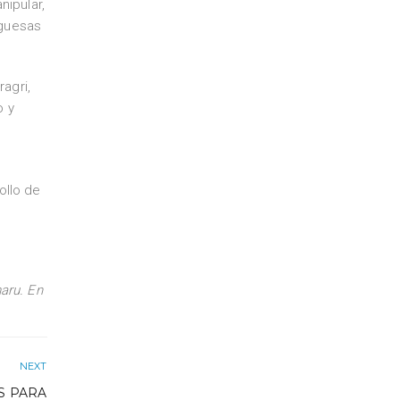
nipular,
rguesas
agri,
o y
ollo de
aru. En
NEXT
S PARA