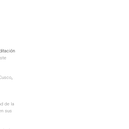
ditación
este
 Cusco
,
d de la
en sus