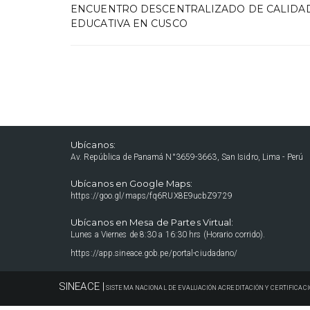
ENCUENTRO DESCENTRALIZADO DE CALIDA
EDUCATIVA EN CUSCO
Ubícanos:
Av. República de Panamá N°3659-3663, San Isidro, Lima - Perú
Ubícanos en Google Maps:
https://goo.gl/maps/fq6RUX8E9ucbZ9729
Ubícanos en Mesa de Partes Virtual:
Lunes a Viernes de 8:30 a 16:30 hrs (Horario corrido).
https://app.sineace.gob.pe/portal-ciudadano/
SINEACE |
SISTEMA NACIONAL DE EVALUACIÓN ACREDITACIÓN Y CERTIFICACI