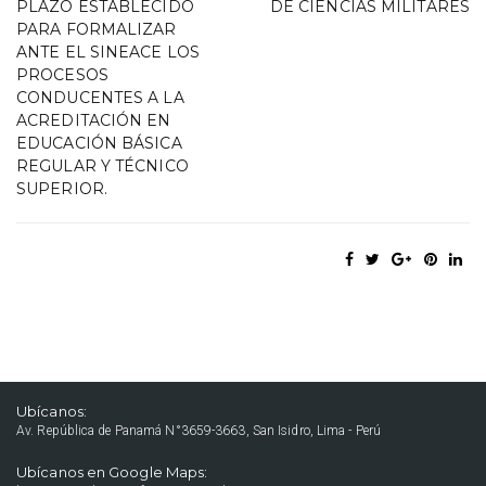
PLAZO ESTABLECIDO
DE CIENCIAS MILITARES
PARA FORMALIZAR
ANTE EL SINEACE LOS
PROCESOS
CONDUCENTES A LA
ACREDITACIÓN EN
EDUCACIÓN BÁSICA
REGULAR Y TÉCNICO
SUPERIOR.
Ubícanos:
Av. República de Panamá N°3659-3663, San Isidro, Lima - Perú
Ubícanos en Google Maps: