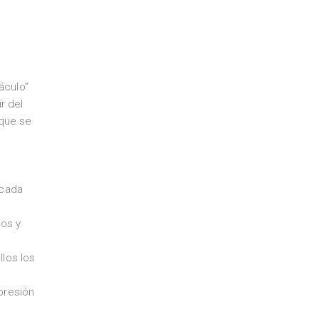
áculo”
r del
 que se
 cada
los y
llos los
presión