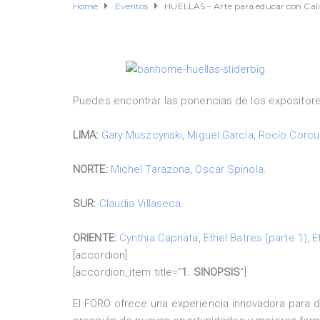
Home
Eventos
HUELLAS – Arte para educar con Cal
Puedes encontrar las ponencias de los expositore
.
LIMA:
Gary Muszcynski
,
Miguel García
,
Rocío Corcu
.
NORTE:
Michel Tarazona
,
Oscar Spinola
.
.
SUR:
Claudia Villaseca
.
ORIENTE:
Cynthia Capriata
,
Ethel Batres (parte 1)
,
E
[accordion]
[accordion_item title=”
1. SINOPSIS
“]
El FORO ofrece una experiencia innovadora para des