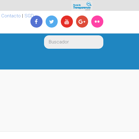
|
Contacto
|
SGD