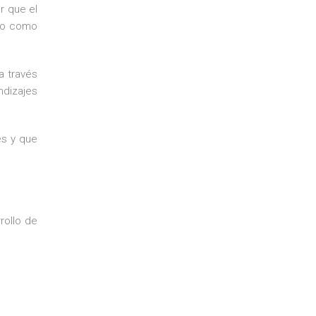
r que el
ino como
a través
ndizajes
es y que
rollo de