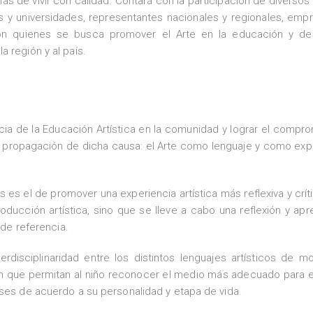
s de vivir con calidad. Contará con la participación de diversos
 y universidades, representantes nacionales y regionales, empr
 con quienes se busca promover el Arte en la educación y des
 región y al país.
ia de la Educación Artística en la comunidad y lograr el compr
 la propagación de dicha causa: el Arte como lenguaje y como exp
s es el de promover una experiencia artística más reflexiva y crít
oducción artística, sino que se lleve a cabo una reflexión y apr
 de referencia.
erdisciplinaridad entre los distintos lenguajes artísticos de 
n que permitan al niño reconocer el medio más adecuado para 
eses de acuerdo a su personalidad y etapa de vida.