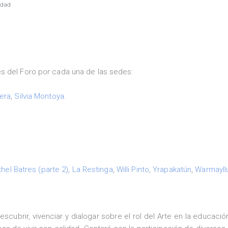
idad
s del Foro por cada una de las sedes:
era
,
Silvia Montoya
.
thel Batres (parte 2)
,
La Restinga
,
Willi Pinto
,
Yrapakatún
,
Warmayll
cubrir, vivenciar y dialogar sobre el rol del Arte en la educación