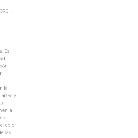
ORO:I.
a. Es
dad
ción
r
n la
 artes y
.La
nen la
as o
el color
de las