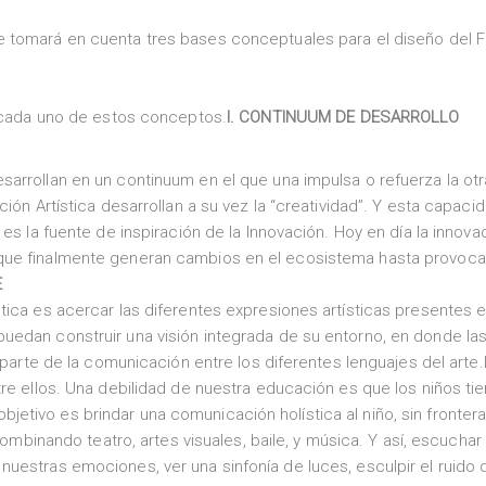
e tomará en cuenta tres bases conceptuales para el diseño del F
a cada uno de estos conceptos.
I. CONTINUUM DE DESARROLLO
arrollan en un continuum en el que una impulsa o refuerza la otr
ión Artística desarrollan a su vez la “creatividad”. Y esta capaci
es la fuente de inspiración de la Innovación. Hoy en día la innova
que finalmente generan cambios en el ecosistema hasta provoca
E
tica es acercar las diferentes expresiones artísticas presentes e
edan construir una visión integrada de su entorno, en donde las
, parte de la comunicación entre los diferentes lenguajes del arte
re ellos. Una debilidad de nuestra educación es que los niños tie
l objetivo es brindar una comunicación holística al niño, sin fronter
combinando teatro, artes visuales, baile, y música. Y así, escuchar 
uestras emociones, ver una sinfonía de luces, esculpir el ruido 