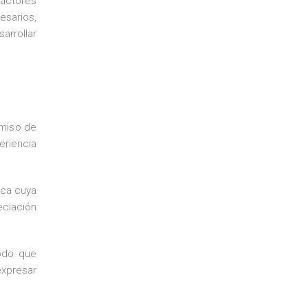
 actores
esarios,
arrollar
omiso de
eriencia
ica cuya
eciación
modo que
expresar