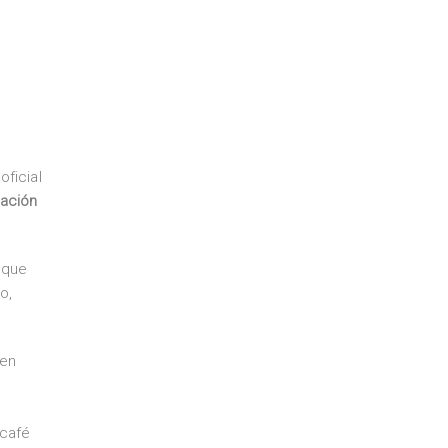
ficial
cación
 que
o,
 en
 café