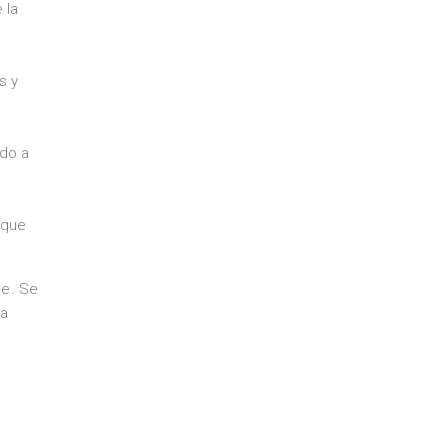
 la
s y
ndo a
 que
ce. Se
ra