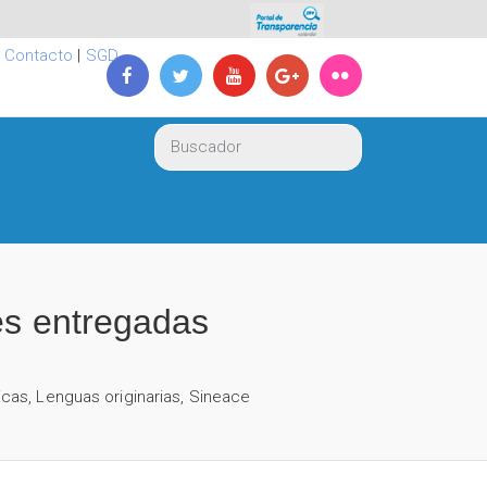
|
Contacto
|
SGD
es entregadas
icas
,
Lenguas originarias
,
Sineace