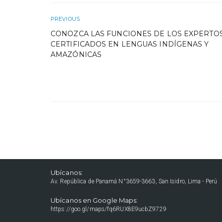
PREVIOUS
CONOZCA LAS FUNCIONES DE LOS EXPERTO
CERTIFICADOS EN LENGUAS INDÍGENAS Y
AMAZÓNICAS
Ubícanos:
Av. República de Panamá N°3659-3663, San Isidro, Lima - Perú
Ubícanos en Google Maps:
https://goo.gl/maps/fq6RUX8E9ucbZ9729