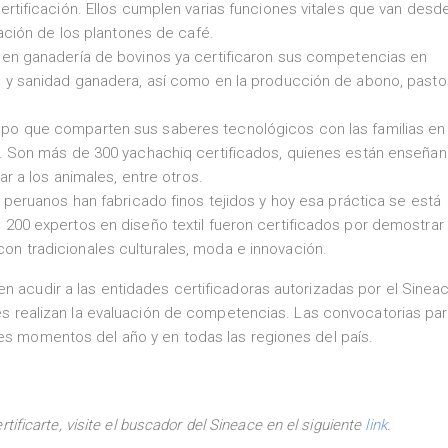
rtificación. Ellos cumplen varias funciones vitales que van desde
zación de los plantones de café.
 en ganadería de bovinos ya certificaron sus competencias en
, y sanidad ganadera, así como en la producción de abono, pasto
po que comparten sus saberes tecnológicos con las familias en
o. Son más de 300 yachachiq certificados, quienes están enseña
ar a los animales, entre otros.
 peruanos han fabricado finos tejidos y hoy esa práctica se está
 200 expertos en diseño textil fueron certificados por demostrar
n tradicionales culturales, moda e innovación.
en acudir a las entidades certificadoras autorizadas por el Sinea
ales realizan la evaluación de competencias. Las convocatorias pa
tes momentos del año y en todas las regiones del país.
ificarte, visite el buscador del Sineace en el siguiente
link
.